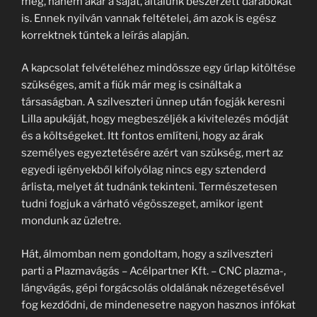
meg, hanem akár a saját, általunk beszerzett darabokat
is. Ennek nyilván vannak feltételei, ám azok is egész
korrektnek tűntek a leírás alapján.
A kapcsolat felvételéhez mindössze egy űrlap kitöltése
szükséges, amit a fiúk már meg is csináltak a
társaságban. A szilveszteri ünnep után fogják keresni
Lilla apukáját, hogy megbeszéljék a kivitelezés módját
és a költségeket. Itt fontos említeni, hogy az árak
személyes egyeztetésére azért van szükség, mert az
egyedi igényekből kifolyólag nincs egy sztenderd
árlista, melyet át tudnánk tekinteni. Természetesen
tudni fogjuk a várható végösszeget, amikor igent
mondunk az üzletre.
Hát, álmomban nem gondoltam, hogy a szilveszteri
parti a Plazmavágás – Acélpartner Kft. – CNC plazma-,
lángvágás, gépi forgácsolás oldalának nézegetésével
fog kezdődni, de mindenesetre nagyon hasznos infókat