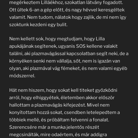
megérkeztem Lilláékhoz, szokatlan látvány fogadott.
Ott ültek 6-an a gép előtt, és nagy hévvel keresgéltek
valamit. Nem tudom, nálatok hogy zajlik, de mi nem így
szoktunk kezdeni egy bulit.
Nem kellett sok, hogy megtudjam, hogy Lilla
apukájának segítenek, ugyanis SOS kellene valakit
találni, aki plazmavágással kapcsolatban segít neki, de a
környéken senki nem vállalja, sőt, nem is igazán van
olyan, aki plazmával vág fémeket, és nem valami egyéb
módszerrel.
Hát nem hiszem, hogy sokat kell titeket győzködni
arról, hogy elhiggyétek, életemben akkor először
hallottam a plazmavágás kifejezést. Mivel nem
konyítottam hozzá sokat, csendben letelepedtem a
többiek mellé, és próbáltam felvenni a fonalat.
Szerencsére már a munka jelentős részét
megcsinálták, mire odaértem, és már addigra