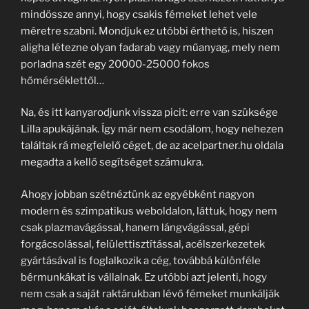
mindössze annyi, hogy csakis fémeket lehet vele
méretre szabni. Mondjuk ez utóbbi érthető is, hiszen
aligha létezne olyan fadarab vagy műanyag, mely nem
porladna szét egy 20000-25000 fokos
hőmérséklettől…
Na, és itt kanyarodjunk vissza picit: erre van szüksége
Lilla apukájának. Így már nem csodálom, hogy nehezen
találtak rá megfelelő céget, de az acelpartner.hu oldala
megadta a kellő segítséget számukra.
Ahogy jobban szétnéztünk az egyébként nagyon
modern és szimpatikus weboldalon, láttuk, hogy nem
csak plazmavágással, hanem lángvágással, gépi
forgácsolással, felülettisztítással, acélszerkezetek
gyártásával is foglalkozik a cég, továbbá különféle
bérmunkákat is vállalnak. Ez utóbbi azt jelenti, hogy
nem csak a saját raktárukban lévő fémeket munkálják