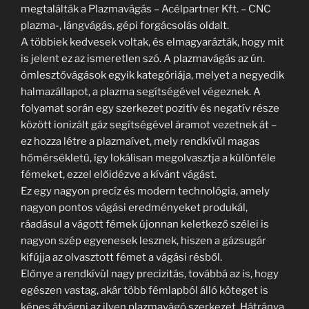
megtalálták a Plazmavágás – Acélpartner Kft. – CNC
plazma-, lángvágás, gépi forgácsolás oldalt.
A többiek kedvesek voltak, és elmagyarázták, hogy mit
is jelent ez az ismeretlen szó. A plazmavágás az ún.
ömlesztővágások egyik kategóriája, melyet a negyedik
halmazállapot, a plazma segítségével végeznek. A
folyamat során egy szerkezet pozitív és negatív része
között ionizált gáz segítségével áramot vezetnek át –
ez hozza létre a plazmaívet, mely rendkívül magas
hőmérsékletű, így lokálisan megolvasztja a különféle
fémeket, ezzel előidézve a kívánt vágást.
Ez egy nagyon precíz és modern technológia, amely
nagyon pontos vágási eredményeket produkál,
ráadásul a vágott fémek újonnan keletkező szélei is
nagyon szép egyenesek lesznek, hiszen a gázsugár
kifújja az olvasztott fémet a vágási résből.
Előnye a rendkívül nagy precizitás, továbbá az is, hogy
egészen vastag, akár több fémlapból álló köteget is
képes átvágni az ilyen plazmavágó szerkezet. Hátránya