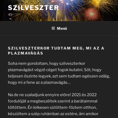
Tartalomhoz
SZILVESZTER
45
Menü
SZILVESZTERKOR TUDTAM MEG, MI AZ A
PLAZMAVÁGÁS
Soha nem gondoltam, hogy szilveszterkor
plazmavágást végző céget fogok kutatni. Sőt, hogy
teljesen őszinte legyek, azt sem tudtam egészen odáig,
hogy mi a fene az a plazmavágás…
Na de ne szaladjunk ennyire előre! 2021 és 2022
fordulóját a megbeszéltek szerint a barátaimmal
töltöttem. Én lelkesen sütöttem-főztem otthon,
készültem a szép ruhámban az estére, ám amikor