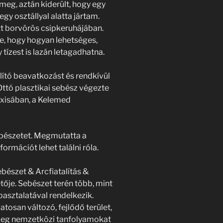
meg, aztán kiderült, hogy egy
egy osztállyal alatta jártam.
ett borvörös csipkeruhájában.
e, hogy hogyan lehetséges,
 tízest is lazán letagadhatna.
lító beavatkozást és rendkívül
ttó plasztikai sebész végezte
axisában, a Kelemed
 sebészetet. Megmutatta a
ormációt lehet találni róla.
bészet & Arcfiatalítás &
ője. Sebészet terén több, mint
pasztalatával rendelkezik.
atosan változó, fejlődő terület,
őleg nemzetközi tanfolyamokat