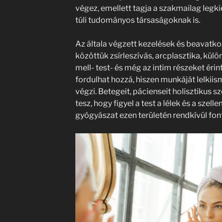
végez, emellett tagja a szakmailag leg
túli tudományos társaságoknak is.
Az általa végzett kezelések és beavatk
közöttük zsírleszívás, arcplasztika, kül
mell- test- és még az intim részeket érin
fordulhat hozzá, hiszen munkáját lelkiis
végzi. Betegeit, pácienseit holisztikus sz
tesz, hogy figyel a test a lélek és a szel
gyógyászat ezen területén rendkívül fon