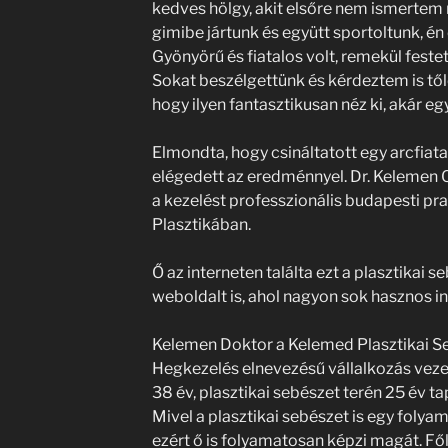
kedves hölgy, akit elsőre nem ismertem 
gimibe jártunk és együtt sportoltunk, én 
Gyönyörű és fiatalos volt, remekül fest
Sokat beszélgettünk és kérdeztem is től
hogy ilyen fantasztikusan néz ki, akár egy
Elmondta, hogy csináltatott egy arcfiata
elégedett az eredménnyel. Dr. Kelemen O
a kezelést professzionális budapesti pr
Plasztikában.
Ő az interneten találta ezt a plasztikai
weboldalt is, ahol nagyon sok hasznos inf
Kelemen Doktor a Kelemed Plasztikai Se
Hegkezelés elnevezésű vállalkozás vezet
38 év, plasztikai sebészet terén 25 év ta
Mivel a plasztikai sebészet is egy folyam
ezért ő is folyamatosan képzi magát. F