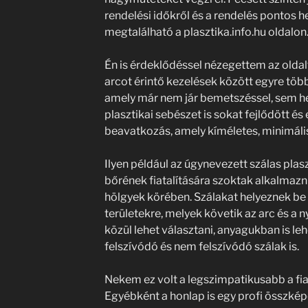
rendelési időkről és a rendelés pontos h
megtalálható a plasztika.info.hu oldalo
Én is érdeklődéssel nézegettem az oldal
arcot érintő kezelések között egyre több
amely már nem jár bemetszéssel, sem he
plasztikai sebészet is sokat fejlődött és
beavatkozás, amely kíméletes, minimáli
Ilyen például az úgynevezett szálas plasz
bőrének fiatalítására szoktak alkalmazn
hölgyek körében. Szálakat helyeznek be 
területekre, melyek követik az arc és a 
közül lehet választani, anyagukban is leh
felszívódó és nem felszívódó szálak is.
Nekem ez volt a legszimpatikusabb a fiat
Egyébként a honlap is egy profi összkép