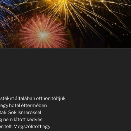
stéket általában otthon töltjük.
, egy hotel éttermében
tak. Sok ismerőssel
ég nem látott kedves
 telt. Megszólított egy