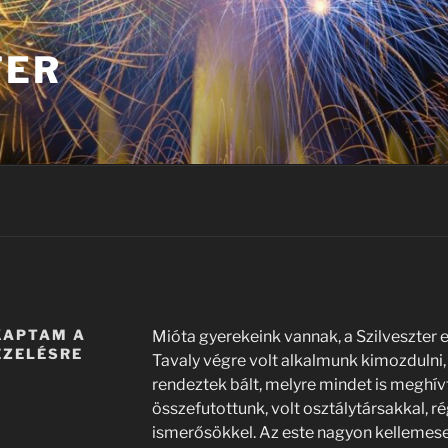
TER
KAPTAM A
Mióta gyerekeink vannak, a Szilveszter e
EZELÉSRE
Tavaly végre volt alkalmunk kimozdulni
rendeztek bált, melyre mindet is meghív
összefutottunk, volt osztálytársakkal, r
ismerősökkel. Az este nagyon kellemesen