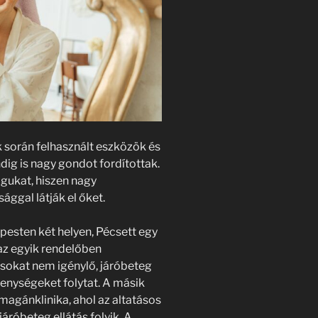
 során felhasznált eszközök és
g is nagy gondot fordítottak.
gukat, hiszen nagy
ggal látják el őket.
esten két helyen, Pécsett egy
az egyik rendelőben
ásokat nem igénylő, járóbeteg
kenységeket folytat. A másik
magánklinika, ahol az altatásos
áróbeteg ellátás folyik. A