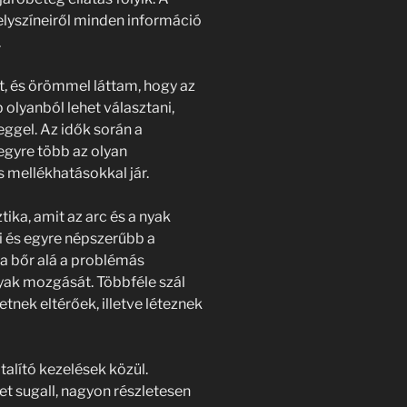
elyszíneiről minden információ
n.
t, és örömmel láttam, hogy az
 olyanból lehet választani,
ggel. Az idők során a
 egyre több az olyan
s mellékhatásokkal jár.
tika, amit az arc és a nyak
i és egyre népszerűbb a
a bőr alá a problémás
nyak mozgását. Többféle szál
etnek eltérőek, illetve léteznek
alító kezelések közül.
et sugall, nagyon részletesen