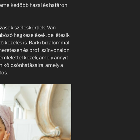
kiemelkedőbb hazai és határon
ozások széleskörűek. Van
önböző hegkezelések, de létezik
tő kezelés is. Bárki bizalommal
meretesen és profi színvonalon
emlélettel kezeli, amely annyit
lem kölcsönhatásaira, amely a
tos.