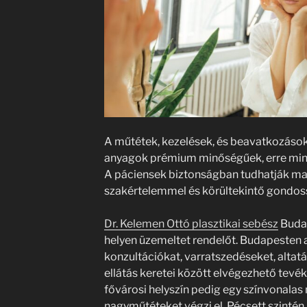
A műtétek, kezelések, és beavatkozások
anyagok prémium minőségűek, erre mindi
A páciensek biztonságban tudhatják ma
szakértelemmel és körültekintő gondossá
Dr. Kelemen Ottó plasztikai sebész
Budap
helyen üzemeltet rendelőt. Budapesten 
konzultációkat, varratszedéseket, altat
ellátás keretei között elvégezhető tevé
fővárosi helyszín pedig egy színvonalas 
nagyműtéteket végzi el. Pécsett szintén j