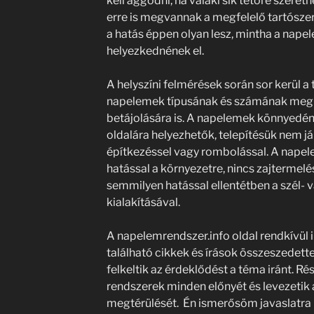
kell aggódni, ha valaki sík tetőre szeret
erre is megvannak a megfelelő tartósze
a hatás éppen olyan lesz, mintha a nape
helyezkednének el.
A helyszíni felmérések során sor kerül a 
napelemek típusának és számának megh
betájolására is. A napelemek könnyedén a
oldalára helyezhetők, telepítésük nem já
építkezéssel vagy rombolással. A nape
hatással a környezetre, nincs zajtermel
semmilyen hatással ellentétben a szél-
kialakításával.
A napelemrendszer.info oldal rendkívül 
található cikkek és írások összeszedet
felkeltik az érdeklődést a téma iránt. R
rendszerek minden előnyét és levezetik
megtérülését. Én ismerősöm javaslatra k