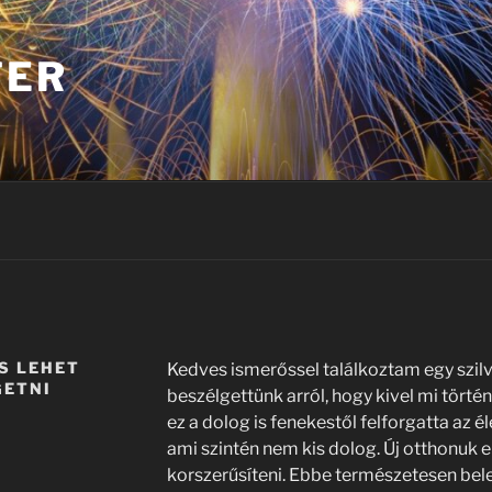
TER
IS LEHET
Kedves ismerőssel találkoztam egy szilv
GETNI
beszélgettünk arról, hogy kivel mi törté
ez a dolog is fenekestől felforgatta az é
ami szintén nem kis dolog. Új otthonuk e
korszerűsíteni. Ebbe természetesen bel