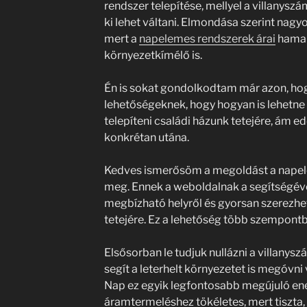
rendszer telepítése, mellyel a villanysz
ki lehet váltani. Elmondása szerint nag
mert a
napelemes rendszerek árai
hamar
környezetkímélő is.
Én is sokat gondolkodtam már azon, hog
lehetőségeknek, hogy hogyan is lehetne
telepíteni családi házunk tetejére, ám 
konkrétan utána.
Kedves ismerősöm a megoldást a napele
meg. Ennek a weboldalnak a segítségéve
megbízható helyről és gyorsan szerezh
tetejére. Ez a lehetőség több szempontbó
Elsősorban le tudjuk nullázni a villany
segít a leterhelt környezetet is megóvni
Nap ez egyik legfontosabb megújuló ene
áramtermeléshez tökéletes, mert tiszta,