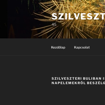
Tartalomhoz
SZILVESZ
45
Kezdőlap
Kapcsolat
SZILVESZTERI BULIBAN 
NAPELEMEKRŐL BESZÉL