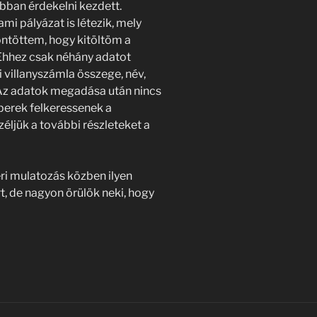
obban érdekelni kezdett.
i pályázat is létezik, mely
ntöttem, hogy kitöltöm a
 Ehhez csak néhány adatot
vi villanyszámla összege, név,
 Az adatok megadása után nincs
berek felkeressenek a
ljük a további részleteket a
ri mulatozás közben ilyen
, de nagyon örülök neki, hogy