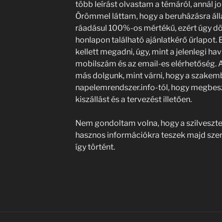
több leírást olvastam a témáról, annál j
Örömmel láttam, hogy a beruházásra állam
ráadásul 100%-os mértékű, ezért úgy dö
honlapon található ajánlatkérő űrlapot.
kellett megadni, úgy, mint a jelenlegi ha
mobilszám és az email-es elérhetőség.
más dolgunk, mint várni, hogy a szakem
napelemrendszer.info-tól, hogy megbeszé
kiszállást és a tervezést illetően.
Nem gondoltam volna, hogy a szilveszte
hasznos információkra teszek majd szert
így történt.