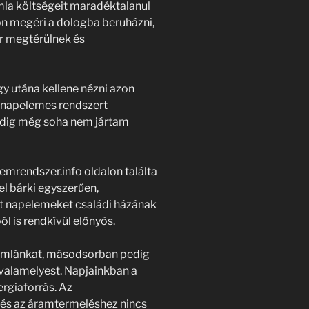
ámla költségeit maradéktalanul
yon megéri a dologba beruházni,
 megtérülnek és
y utána kellene nézni azon
 napelemes rendszert
eddig még soha nem jártam
mrendszer.info oldalon találta
l bárki egyszerűen,
et napelemeket családi házának
l is rendkívül előnyös.
számlánkat, másodsorban pedig
 valamelyest. Napjainkban a
rgiaforrás. Az
 és az áramtermeléshez nincs