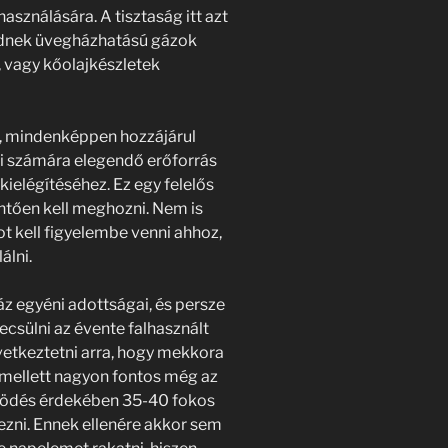
ználására. A tisztaság itt azt
lődnek üvegházhatású gázok
-, vagy kőolajkészletek
l, mindenképpen hozzájárul
i számára elegendő erőforrás
kielégítéséhez. Ez egy felelős
tően kell meghozni. Nem is
 kell figyelembe venni ahhoz,
álni.
z egyéni adottságai, és persze
ecsülni az évente falhasznált
etkeztetni arra, hogy mekkora
Emellett nagyon fontos még az
ködés érdekében 35-40 fokos
ezni. Ennek ellenére akkor sem