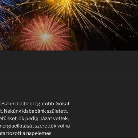
eszteri bálban legutóbb. Sokat
nt. Nekünk kisbabánk született,
letünket, ők pedig házat vettek,
nergiaellátását szerették volna
etartozott a napelemes