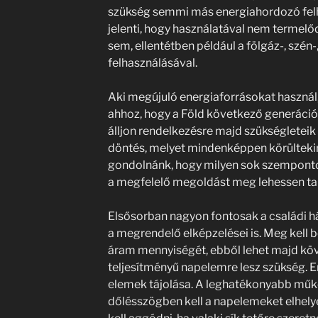
szükség semmi más energiahordozó felhas
jelenti, hogy használatával nem terme
sem, ellentétben például a fölgáz-, szén
felhasználásával.
Aki megújuló energiaforrásokat haszná
ahhoz, hogy a Föld következő generáció
álljon rendelkezésre majd szükségleteik 
döntés, melyet mindenképpen körültekin
gondolnánk, hogy milyen sok szempontot
a megfelelő megoldást meg lehessen tal
Elsősorban nagyon fontosak a családi há
a megrendelő elképzelései is. Meg kell b
áram mennyiségét, ebből lehet majd köv
teljesítményű napelemre lesz szükség. 
elemek tájolása. A leghatékonyabb mű
dőlésszögben kell a napelemeket elhely