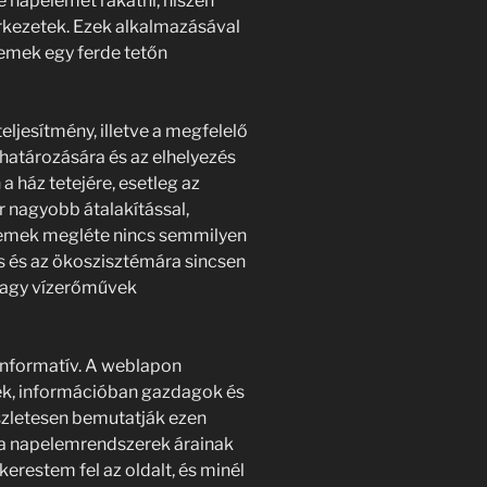
ne napelemet rakatni, hiszen
rkezetek. Ezek alkalmazásával
lemek egy ferde tetőn
teljesítmény, illetve a megfelelő
atározására és az elhelyezés
 ház tetejére, esetleg az
r nagyobb átalakítással,
lemek megléte nincs semmilyen
és és az ökoszisztémára sincsen
 vagy vízerőművek
informatív. A weblapon
tek, információban gazdagok és
észletesen bemutatják ezen
 a napelemrendszerek árainak
erestem fel az oldalt, és minél