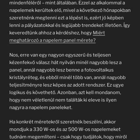
mindenféléről – mint általában. Ezzel az alkalommal a
napelemek kerültek elő, mivel a következő hónapokban
szeretnénk megtenni ezt a lépést is, ezért jó képben
lenni a pályázatokkal és legújabb trendeket illetően. Így
keveredtünk ahhoz a kérdéshez, hogy
Miért
meghatározó a napelem panel mérete?
Nos, erre van egy nagyon egyszerű és teljesen
kézenfekvő válasz: hát nyilván minél nagyobb lesz a
panel, annál nagyobb lesz benne a fotovoltaikus
kristályréteg, és ebből minél több van, annál nagyobb
teljesítményre lesz képes az adott rendszer. Ez ugye
logikus és követhető. Azonban, azt kell mondanom,
hogy nem véletlenül nem találták ki eleve is ilyen
nagyra a napelem paneleket.
Ha konkrét méretekről szeretnék beszélni, akkor
mondjuk a 330 W-os és az 500 W-os napelemeket
tudnám megemlíteni – csak hogy tudjátok, hogy miről