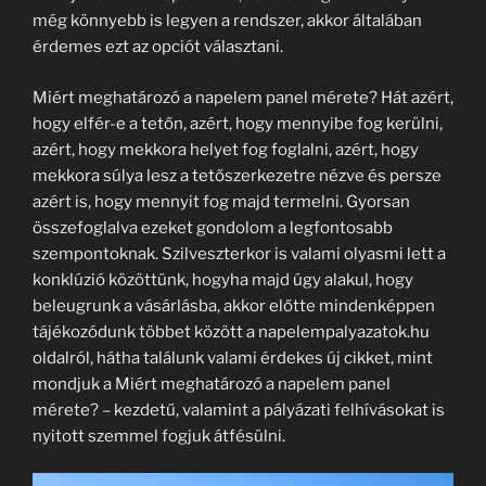
még könnyebb is legyen a rendszer, akkor általában
érdemes ezt az opciót választani.
Miért meghatározó a napelem panel mérete? Hát azért,
hogy elfér-e a tetőn, azért, hogy mennyibe fog kerülni,
azért, hogy mekkora helyet fog foglalni, azért, hogy
mekkora súlya lesz a tetőszerkezetre nézve és persze
azért is, hogy mennyit fog majd termelni. Gyorsan
összefoglalva ezeket gondolom a legfontosabb
szempontoknak. Szilveszterkor is valami olyasmi lett a
konklúzió közöttünk, hogyha majd úgy alakul, hogy
beleugrunk a vásárlásba, akkor előtte mindenképpen
tájékozódunk többet között a napelempalyazatok.hu
oldalról, hátha találunk valami érdekes új cikket, mint
mondjuk a Miért meghatározó a napelem panel
mérete? – kezdetű, valamint a pályázati felhívásokat is
nyitott szemmel fogjuk átfésülni.