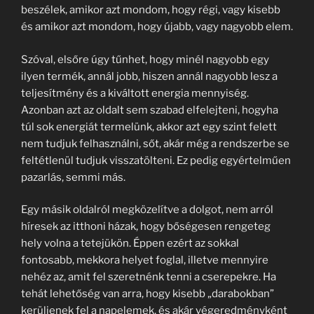
beszélek, amikor azt mondom, hogy régi, vagy kisebb
és amikor azt mondom, hogy újabb, vagy nagyobb elem.
Szóval, elsőre úgy tűnhet, hogy minél nagyobb egy
ilyen termék, annál jobb, hiszen annál nagyobb lesz a
teljesítmény és a kiváltott energia mennyiség.
Azonban azt az oldalt sem szabad elfelejteni, hogyha
túl sok energiát termelünk, akkor azt egy szint felett
nem tudjuk felhasználni, sőt, akár még a rendszerbe se
feltétlenül tudjuk visszatölteni. Ez pedig egyértelműen
pazarlás, semmi más.
Egy másik oldalról megközelítve a dolgot, nem arról
híresek az itthoni házak, hogy bőségesen rengeteg
hely volna a tetejükön. Éppen ezért az sokkal
fontosabb, mekkora helyet foglal, illetve mennyire
nehéz az, amit fel szeretnénk tenni a cserepekre. Ha
tehát lehetőség van arra, hogy kisebb „darabokban”
kerüljenek fel a napelemek, és akár végeredményként