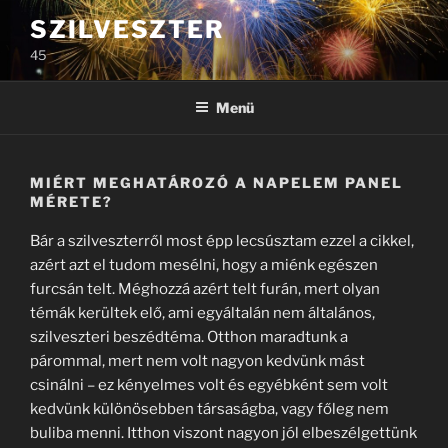
Tartalomhoz
SZILVESZTER
45
Menü
MIÉRT MEGHATÁROZÓ A NAPELEM PANEL
MÉRETE?
Bár a szilveszterről most épp lecsúsztam ezzel a cikkel,
azért azt el tudom mesélni, hogy a miénk egészen
furcsán telt. Méghozzá azért telt furán, mert olyan
témák kerültek elő, ami egyáltalán nem általános,
szilveszteri beszédtéma. Otthon maradtunk a
párommal, mert nem volt nagyon kedvünk mást
csinálni – ez kényelmes volt és egyébként sem volt
kedvünk különösebben társaságba, vagy főleg nem
buliba menni. Itthon viszont nagyon jól elbeszélgettünk