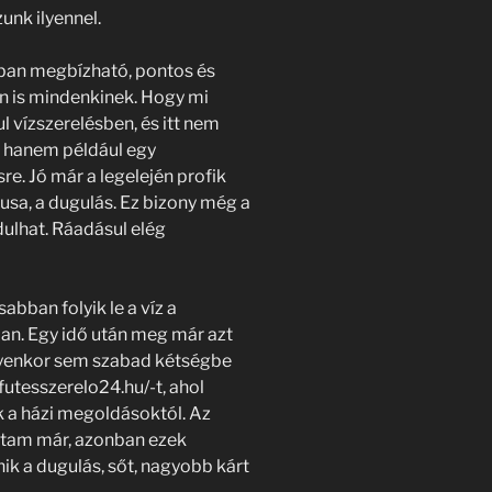
unk ilyennel.
nban megbízható, pontos és
 én is mindenkinek. Hogy mi
 vízszerelésben, és itt nem
, hanem például egy
re. Jó már a legelején profik
usa, a dugulás. Ez bizony még a
ulhat. Ráadásul elég
sabban folyik le a víz a
ban. Egy idő után meg már azt
 ilyenkor sem szabad kétségbe
zfutesszerelo24.hu/-t, ahol
 a házi megoldásoktól. Az
astam már, azonban ezek
k a dugulás, sőt, nagyobb kárt