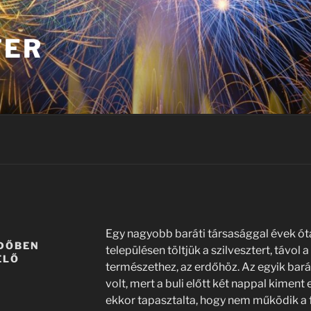
TER
A
Egy nagyobb baráti társasággal évek ót
IDŐBEN
településen töltjük a szilvesztert, távol 
ELŐ
természethez, az erdőhöz. Az egyik bará
volt, mert a buli előtt két nappal kiment e
ekkor tapasztalta, hogy nem működik a f