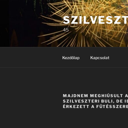
Tartalomhoz
SZILVESZ
45
Kezdőlap
Kapcsolat
MAJDNEM MEGHIÚSULT 
SZILVESZTERI BULI, DE 
ÉRKEZETT A FŰTÉSSZER