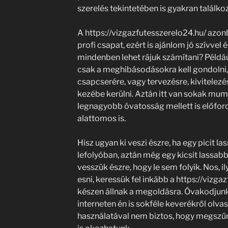
szerelés tekintetében is gyakran találkoz
A https://vizgazfutesszerelo24.hu/ azo
profi csapat, ezért is ajánlom jó szívvel
mindenben lehet rájuk számítani? Például
csak a meghibásodásokra kell gondolni
csapcserére, vagy tervezésre, kivitelezés
kezébe kerülni. Aztán itt van sokak mum
legnagyobb óvatosság mellett is előford
alattomos is.
Hisz ugyan ki veszi észre, ha egy picit las
lefolyóban, aztán még egy kicsit lassab
vesszük észre, hogy le sem folyik. Nos,
esni, keressük fel inkább a https://vizga
készen állnak a megoldásra. Óvakodjunk
interneten én is sokféle keverékről olv
használatával nem biztos, hogy megszűni