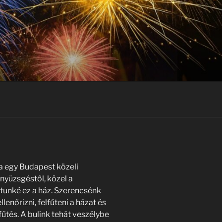
a egy Budapest közeli
a nyüzsgéstől, közel a
tunké ez a ház. Szerencsénk
llenőrizni, felfűteni a házat és
űtés. A bulink tehát veszélybe