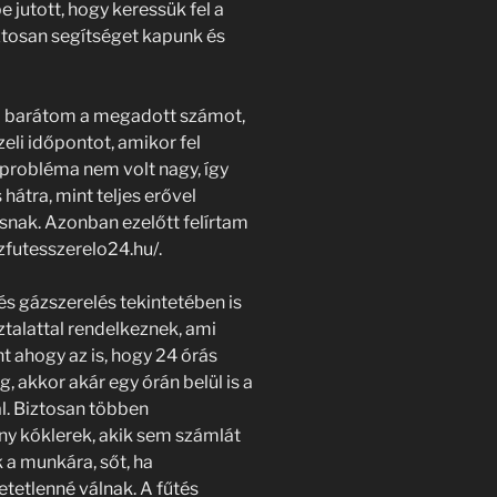
 jutott, hogy keressük fel a
biztosan segítséget kapunk és
a a barátom a megadott számot,
eli időpontot, amikor fel
 probléma nem volt nagy, így
tra, mint teljes erővel
ásnak. Azonban ezelőtt felírtam
azfutesszerelo24.hu/.
és gázszerelés tekintetében is
talattal rendelkeznek, ami
 ahogy az is, hogy 24 órás
, akkor akár egy órán belül is a
l. Biztosan többen
y kóklerek, akik sem számlát
 a munkára, sőt, ha
etetlenné válnak. A fűtés