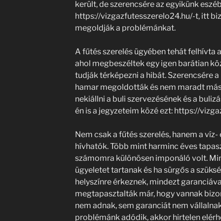
került, de szerencsére az egyikünk eszébe
https://vizgazfutesszerelo24.hu/-t, itt 
megoldják a problémánkat.
A fűtés szerelés ügyében tehát felhívt
ahol megbeszéltek egy igen barátian köz
tudják térképezni a hibát. Szerencsére a
hamar megoldották és nem maradt más há
nekiállni a buli szervezésének és a buliz
én is a jegyzeteim közé ezt: https://vizg
Nem csak a fűtés szerelés, hanem a víz- 
hívhatók. Több mint harminc éves tapasz
számomra különösen imponáló volt. Mint
ügyeletet tartanak és ha sürgős a szükség
helyszínre érkeznek, mindezt garanciáva
megtapasztalták már, hogy vannak bizon
nem adnak, sem garanciát nem vállalnak
problémánk adódik, akkor hirtelen elérh