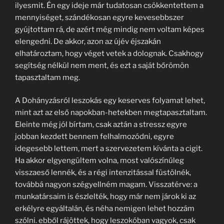
ilyesmit. Én egy ideje már tudatosan csökkentettem a
mennyiséget, szándékosan egyre kevesebbszer
gyújtottam rá, de azért még mindig nem voltam képes
elengedni. De akkor, azon az újév éjszakán
elhatároztam, hogy véget vetek a dolognak. Csakhogy
segítség nélkül nem ment, és ezt a saját bőrömön
tapasztaltam meg.
A Dohányzásról leszokás egy keserves folyamat lehet,
mint azt az első napokban-hetekben megtapasztaltam.
Eleinte még jól bírtam, csak aztán a stressz egyre
jobban kezdett bennem felhalmozódni, egyre
idegesebb lettem, mert a szervezetem kívánta a cigit.
Ha akkor elgyengültem volna, most valószínűleg
visszaeső lennék, és a régi intenzitással füstölnék,
továbbá nagyon szégyellném magam. Visszatérve: a
munkatársaim is észlelték, hogy már nem járok ki az
erkélyre egyáltalán, és néha nemigen lehet hozzám
szólni. ebből rájöttek, hogy leszokóban vagyok, csak