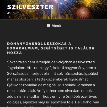
Tartalomhoz
SZILVESZTER
45
Menü
DOHÁNYZÁSRÓL LESZOKÁS A
FOGADALMAM, SEGÍTSÉGET IS TALÁLOK
HOZZÁ
Sokan talán nem is tudják, de valójában a szilveszteri
fogadalomtétel nem egy új keletű hagyomány, nem a
20. században terjedt el, mint sok más szokás. Igazából
már az ókorban is tettek az emberek fogadalmat
újévkor a rómaiak, de még náluk is sokkal korábban a
mezopotámiaiak. Amíg utána nem olvastam ennek,
addig nem is tudtam, hogy ennyire ősi, több ezer éves
dolog ez, egészen meg is lepődtem tőle. De valahol van