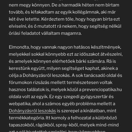
nem megy könnyen. De a harmadik héten nem bírtam
tovább, és kifakadtam az egyik kollégámnak, aki már
két éve letette. Kérdeztem tőle, hogy hogyan bírta ezt
elviselni, és ő mutatott rá nekem, hogy segítség nélkül
óriási feladatot vállaltam magamra.
Elmondta, hogy vannak nagyon hatásos készítmények,
melyekkel sokkal könnyebb ezt az időszakot átvészelni,
és amelyek könnyen elérhetőek bárki számára. Rá is
kerestünk együtt, milyen segítséget kaphat, akinek a
célja a Dohányzásról leszokás. A sok tanácsadó oldal és
fórumokon rizsázás mellett természetesen voltak
hasznos találatok is, melyek közül a prevenciopatika.hu
oldala volt az egyik. Ez egy szegedi gyógyszertár és
webpatika, ahol a számos egyéb probléma mellett a
Dohányzásról leszokás
is szerepel a kínálatban, mint
termékkategória. Itt komoly a felhozatal a különböző
tapaszokból, rágókból, spray-kből, melyek mind-mind
azt a cél hivatottak szolgálni, hogy könnyebben