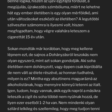
benne logika, hiszen az újév egyfajta fordulat, a
megújulás, újrakezdés szimbóluma, miért ne lehetne
hát egy ember életében is egy olyan mérföldkő, ami
után változásokat eszközöl az életében? A legutóbbi
szilveszter számomra is ilyesmi volt, hiszen
megfogadtam, hogy végre valahára leteszem a
cigarettát 15 év után.
Sokan mondták már korábban, hogy meg kellene
lépnem ezt, de sajnos a Dohányzásról leszokás nem
olyan egyszerű, mint azt sokan gondolják. Aki soha
életében nem dohányzott, vagy éppen csak kipróbálta
de nem vált az élete részévé, az honnan tudhatná,
milyen is ez? Mintha egy absztinens magyarázná az
alkoholistának, hogy mennyire könnyű letenni az italt.
Igen, tudom, hogy vannak, akik egyik napról a másikra
leteszik a cigit és soha többé nem nyúlnak hozzá, de
ilyen ezer esetből 1-2 ha van. Nem mindenki olyan
szilárd lelkileg és szellemileg, hogy meg tudjon tenni