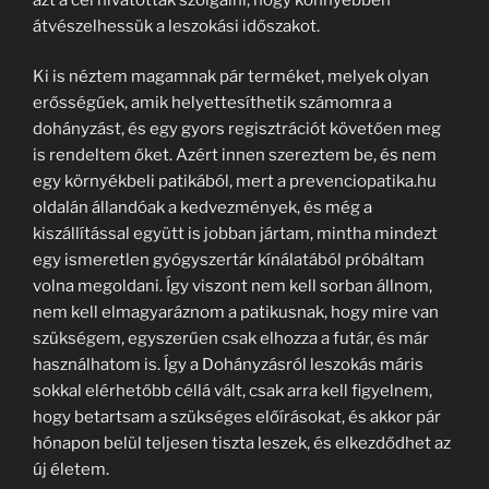
átvészelhessük a leszokási időszakot.
Ki is néztem magamnak pár terméket, melyek olyan
erősségűek, amik helyettesíthetik számomra a
dohányzást, és egy gyors regisztrációt követően meg
is rendeltem őket. Azért innen szereztem be, és nem
egy környékbeli patikából, mert a prevenciopatika.hu
oldalán állandóak a kedvezmények, és még a
kiszállítással együtt is jobban jártam, mintha mindezt
egy ismeretlen gyógyszertár kínálatából próbáltam
volna megoldani. Így viszont nem kell sorban állnom,
nem kell elmagyaráznom a patikusnak, hogy mire van
szükségem, egyszerűen csak elhozza a futár, és már
használhatom is. Így a Dohányzásról leszokás máris
sokkal elérhetőbb céllá vált, csak arra kell figyelnem,
hogy betartsam a szükséges előírásokat, és akkor pár
hónapon belül teljesen tiszta leszek, és elkezdődhet az
új életem.