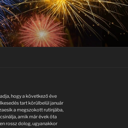
adja, hogy a következő éve
lkesedés tart körülbelül január
zaesik a megszokott rutinjába,
sinálja, amik már évek óta
en rossz dolog, ugyanakkor