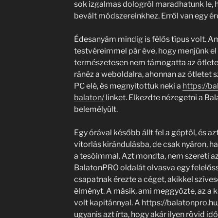
sok izgalmas dologról maradhatunk le, 
bevált módszereinkhez. Erről van egy é
Édesanyám mindig is félős típus volt. Am
testvéreimmel pár éve, hogy menjünk el v
természetesen nem támogatta az ötletet
ránéz a weboldalra, ahonnan az ötletet s
PC elé, és megnyitottuk neki a
https://ba
balaton/
linket. Elkezdte nézegetni a Bal
belemélyült.
Egy órával később állt fel a géptől, és a
vitorlás kirándulásba, de csak nyáron, 
a tesóimmal. Azt mondta, nem szereti az
BalatonPRO oldalát olvasva egy felelőss
csapatnak érezte a céget, akikkel szíves
élményt. A másik, ami meggyőzte, az a k
volt kapitánnyal. A https://balatonpro.hu
ugyanis azt írta, hogy akár ilyen rövid id