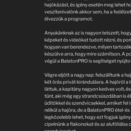
hajókázást, és igény esetén meg lehet ho
veszítenivalónk akkor sem, ha a fedélz
élvezzük a programot.
Anyukánknak az is nagyon tetszett, hogy 
képeket és videókat tudott nézni, és po
hogyan van berendezve, milyen tartozéko
készülve arra, hogy mire számítson. A 
végül a BalatonPRO is segítséget nyújtot
Végre eljött a nagy nap: felszálltunk a ha
két órás privát kirándulásra. A hajóról a
láttuk, a kapitány nagyon kedves volt,
tűnt, aki még egy strandcsúszdában is él
üdítőkkel és szendvicsekkel, amiket fel
nélkül a hajóra, de a BalatonPRO étel-és i
legközelebb lehet, hogy ezt fogjuk igény
cipelnünk a flakonokat és az alufóliába 