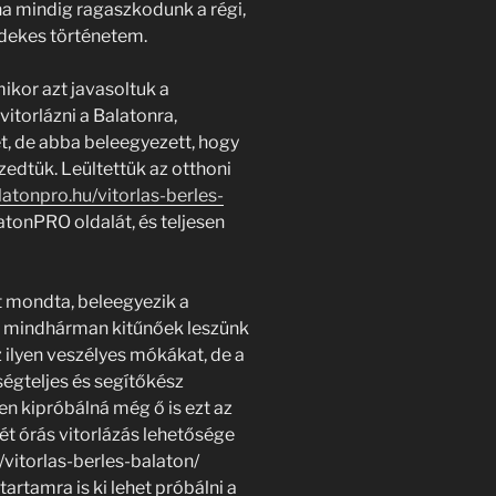
ha mindig ragaszkodunk a régi,
rdekes történetem.
ikor azt javasoltuk a
itorlázni a Balatonra,
, de abba beleegyezett, hogy
zedtük. Leültettük az otthoni
latonpro.hu/vitorlas-berles-
atonPRO oldalát, és teljesen
zt mondta, beleegyezik a
ha mindhárman kitűnőek leszünk
 ilyen veszélyes mókákat, de a
égteljes és segítőkész
en kipróbálná még ő is ezt az
ét órás vitorlázás lehetősége
/vitorlas-berles-balaton/
őtartamra is ki lehet próbálni a