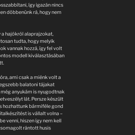
sszabbítani, így igazán nincs
eten döbbenünk rá, hogy nem
a hajókról alaprajzokat,
ntosan tudta, hogy melyik
k vannak hozzá, így fel volt
pontos modell kiválasztásában
t.
jóra, ami csak a miénk volt a
 legszebb balatoni tájakat
 és még anyukám is nyugodtnak
etveszélyt lát. Persze készült
 is hozhattunk bármiféle gond
talkészítést is vállalt volna –
be venni, hiszen így nem kell
csomagolt rántott husis