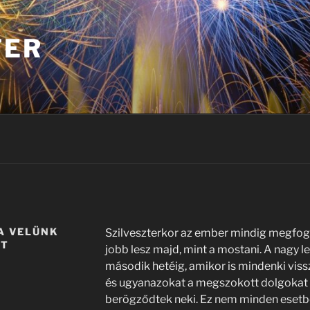
TER
A VELÜNK
Szilveszterkor az ember mindig megfog
ST
jobb lesz majd, mint a mostani. A nagy le
második hetéig, amikor is mindenki viss
és ugyanazokat a megszokott dolgokat c
berögződtek neki. Ez nem minden esetb