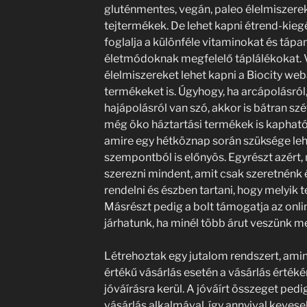
gluténmentes, vegán, paleo élelmiszerek
tejtermékek. De lehet kapni étrend-kieg
foglalja a különféle vitaminokat és tápa
életmódoknak megfelelő táplálékokat. 
élelmiszereket lehet kapni a Biocity w
termékeket is. Úgyhogy, ha arcápolásról,
hajápolásról van szó, akkor is bátran szét
még öko háztartási termékek is kaphatóak
amire egy hétköznap során szüksége leh
szempontból is előnyös. Egyrészt azért, 
szerezni mindent, amit csak szeretnénk é
rendelni és észben tartani, hogy melyik
Másrészt pedig a bolt támogatja az onlin
járhatunk, ha minél több árut veszünk m
Létrehoztak egy jutalom rendszert, am
értékű vásárlás esetén a vásárlás érték
jóváírásra kerül. A jóváírt összeget pedi
vásárlás alkalmával, így annyival keveseb